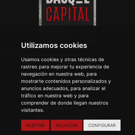
Agenda Cultural Vitoria-Gasteiz
Utilizamos cookies
Neve
| Funciona gracias a
WordPress
Usamos cookies y otras técnicas de
Legal
rastreo para mejorar tu experiencia de
navegación en nuestra web, para
Aviso legal
mostrarte contenidos personalizados y
Política de privacidad
anuncios adecuados, para analizar el
Política de cookies
tráfico en nuestra web y para
comprender de donde llegan nuestros
BASQUE CAPITAL Kultura
visitantes.
Si quieres contarnos algo ...
ACEPTAR
RECHAZAR
CONFIGURAR
CONTACTA CON NOSOTROS