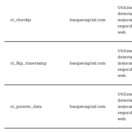
Utiliza
detecta
ct_checkjs
basquecapital.com
mejorar
segurid
web.
Utiliza
detecta
ct_fkp_timestamp
basquecapital.com
mejorar
segurid
web.
Utiliza
detecta
ct_pointer_data
basquecapital.com
mejorar
segurid
web.