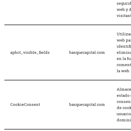
segurid
web y 
visitan
Utiliza
web pa
identif
apbct_visible_fields
basquecapital.com
elimin
en la f
coment
la web.
Almace
estado
consen
CookieConsent
basquecapital.com
de cook
usuario
dominio