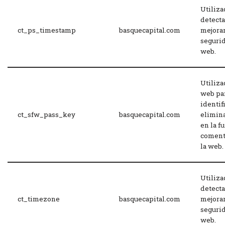
Utiliza
detecta
ct_ps_timestamp
basquecapital.com
mejorar
segurid
web.
Utiliza
web pa
identif
ct_sfw_pass_key
basquecapital.com
elimin
en la f
coment
la web.
Utiliza
detecta
ct_timezone
basquecapital.com
mejorar
segurid
web.