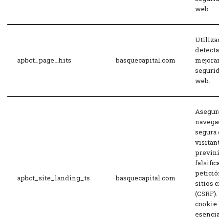
web.
Utiliza
detecta
apbct_page_hits
basquecapital.com
mejorar
segurid
web.
Asegura
navega
segura 
visitan
previn
falsifi
petició
apbct_site_landing_ts
basquecapital.com
sitios 
(CSRF).
cookie 
esencia