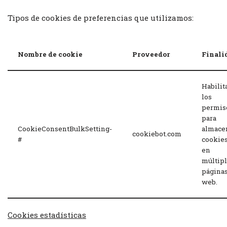
Tipos de cookies de preferencias que utilizamos:
Nombre de cookie
Proveedor
Finali
Habilit
los
permis
para
CookieConsentBulkSetting-
almace
cookiebot.com
#
cookie
en
múltip
página
web.
Cookies estadísticas