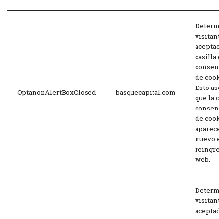
Determi
visitan
aceptad
casilla
consen
de cook
Esto as
OptanonAlertBoxClosed
basquecapital.com
que la 
consen
de coo
aparec
nuevo 
reingre
web.
Determi
visitan
aceptad