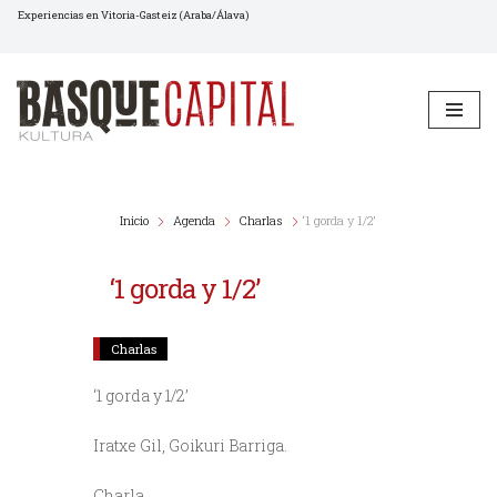
Experiencias en Vitoria-Gasteiz (Araba/Álava)
Saltar
al
contenido
Inicio
Agenda
Charlas
‘1 gorda y 1/2’
‘1 gorda y 1/2’
Charlas
‘1 gorda y 1/2’
Iratxe Gil, Goikuri Barriga.
Charla.