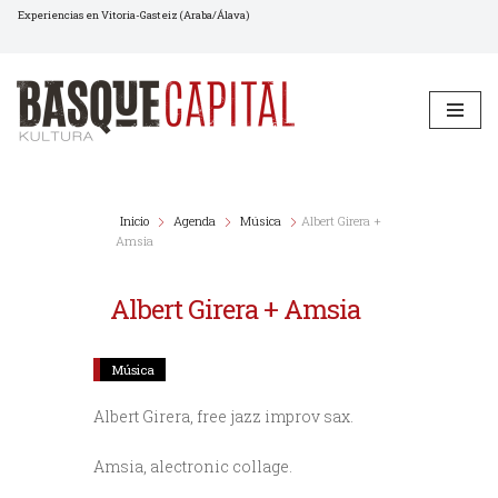
Experiencias en Vitoria-Gasteiz (Araba/Álava)
Saltar
al
contenido
Inicio
Agenda
Música
Albert Girera +
Amsia
Albert Girera + Amsia
Música
Albert Girera, free jazz improv sax.
Amsia, alectronic collage.