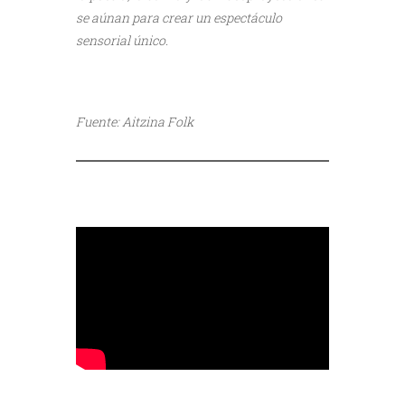
se aúnan para crear un espectáculo
sensorial único.
///
Fuente: Aitzina Folk
///
///