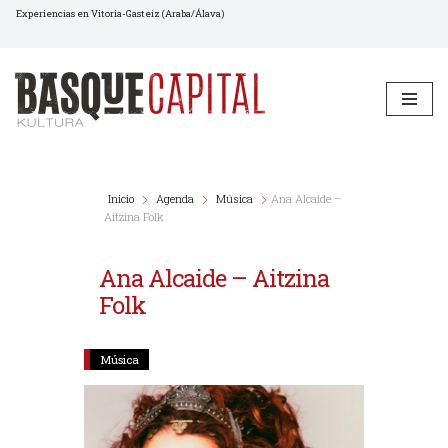
Experiencias en Vitoria-Gasteiz (Araba/Álava)
Saltar
al
contenido
Inicio
Agenda
Música
Ana Alcaide –
Aitzina Folk
Ana Alcaide – Aitzina
Folk
Música