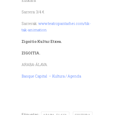
Euskara.
Sarrera: 3/4 €.
Sarrerak:
www.teatropantarhei.com/tik-
tak-animation
Zigoitio Kultur Etxea.
ZIGOITIA.
ARABA-ÁLAVA.
Basque Capital – Kultura / Agenda
/
Etiquetas:
,
ARABA-ÁLAVA
CULTURA