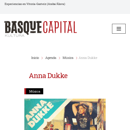
Experiencias en Vitoria-Gasteiz (Araba/Álava)
Saltar
al
contenido
Inicio
Agenda
Música
Anna Dukke
Anna Dukke
Música