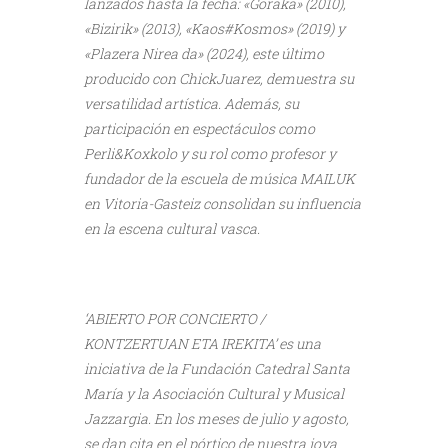
lanzados hasta la fecha: «Goraka» (2010),
«Bizirik» (2013), «Kaos#Kosmos» (2019) y
«Plazera Nirea da» (2024), este último
producido con ChickJuarez, demuestra su
versatilidad artística. Además, su
participación en espectáculos como
Perli&Koxkolo y su rol como profesor y
fundador de la escuela de música MAILUK
en Vitoria-Gasteiz consolidan su influencia
en la escena cultural vasca.
‘ABIERTO POR CONCIERTO /
KONTZERTUAN ETA IREKITA’ es una
iniciativa de la Fundación Catedral Santa
María y la Asociación Cultural y Musical
Jazzargia. En los meses de julio y agosto,
se dan cita en el pórtico de nuestra joya