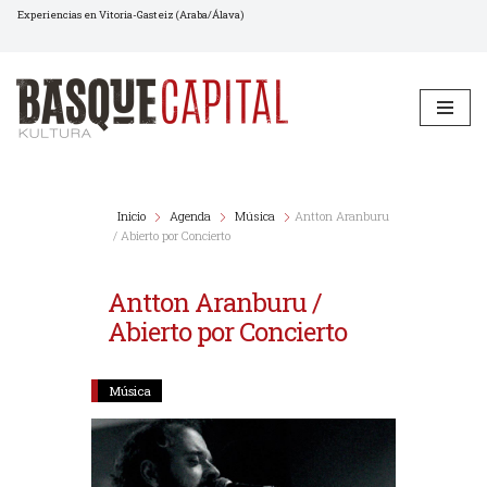
Experiencias en Vitoria-Gasteiz (Araba/Álava)
Saltar
al
contenido
Inicio
Agenda
Música
Antton Aranburu
/ Abierto por Concierto
Antton Aranburu /
Abierto por Concierto
Música