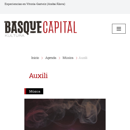
Experiencias en Vitoria-Gasteiz (Araba/Álava)
Saltar
al
contenido
Inicio
Agenda
Música
Auxili
Auxili
Música