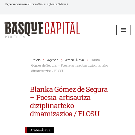
Experiencias en Vitoria-Gasteiz (Araba/Álava)
Saltar
al
contenido
Inicio
Agenda
Araba-Álava
Blanka
Gómez de Segura – Poesia-artisautza diziplinarteko
dinamizazioa / ELOSU
Blanka Gómez de Segura
– Poesia-artisautza
diziplinarteko
dinamizazioa / ELOSU
Araba-Álava