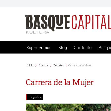
Saltar
al
contenido
Experiencias
Blog
Contacto
Basque
Inicio
Agenda
Deportes
Carrera de la Mujer
Carrera de la Mujer
Deportes