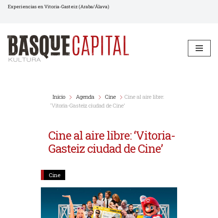
Experiencias en Vitoria-Gasteiz (Araba/Álava)
Saltar
al
contenido
Inicio
Agenda
Cine
Cine al aire libre:
‘Vitoria-Gasteiz ciudad de Cine’
Cine al aire libre: ‘Vitoria-
Gasteiz ciudad de Cine’
Cine