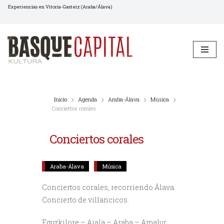
Experiencias en Vitoria-Gasteiz (Araba/Álava)
Saltar
al
contenido
Inicio
Agenda
Araba-Álava
Música
Conciertos corales
Conciertos corales
Araba-Álava
Música
Conciertos corales, recorriendo Álava.
Concierto de villancicos.
Eguzkilore – Aiala – Araba – Amalur.