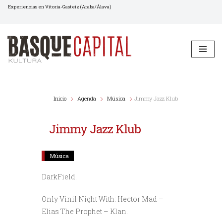
Experiencias en Vitoria-Gasteiz (Araba/Álava)
Saltar
al
contenido
Inicio
Agenda
Música
Jimmy Jazz Klub
Jimmy Jazz Klub
Música
DarkField.
Only Vinil Night With: Hector Mad –
Elias The Prophet – Klan.