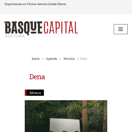
Experiencias en Vitoria-Gasteiz (Araba/Álava)
Saltar
al
contenido
Inicio
Agenda
Música
Dena
Dena
Música