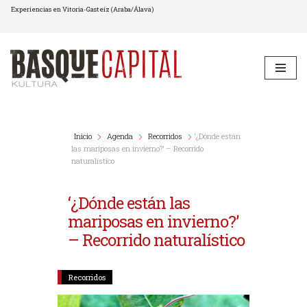
Experiencias en Vitoria-Gasteiz (Araba/Álava)
Saltar
al
contenido
Inicio
Agenda
Recorridos
‘¿Dónde están
las mariposas en invierno?’ – Recorrido
naturalístico
‘¿Dónde están las
mariposas en invierno?’
– Recorrido naturalístico
Recorridos