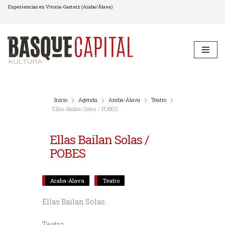
Experiencias en Vitoria-Gasteiz (Araba/Álava)
Saltar
al
contenido
Inicio
Agenda
Araba-Álava
Teatro
Ellas Bailan Solas / POBES
Ellas Bailan Solas /
POBES
Araba-Álava
Teatro
Ellas Bailan Solas.
Teatro.