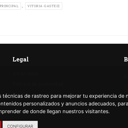
,
PRINCIPAL
VITORIA-GASTEIZ
Legal
B
Aviso legal
S
Política de privacidad
Política de cookies
 técnicas de rastreo para mejorar tu experiencia de
ntenidos personalizados y anuncios adecuados, para a
prender de donde llegan nuestros visitantes.
CONFIGURAR