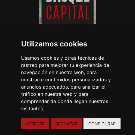
Agenda Cultural Vitoria-Gasteiz
Utilizamos cookies
Neve
| Funciona gracias a
WordPress
Usamos cookies y otras técnicas de
Legal
rastreo para mejorar tu experiencia de
navegación en nuestra web, para
Aviso legal
mostrarte contenidos personalizados y
Política de privacidad
anuncios adecuados, para analizar el
Política de cookies
tráfico en nuestra web y para
comprender de donde llegan nuestros
BASQUE CAPITAL Kultura
visitantes.
Si quieres contarnos algo ...
ACEPTAR
RECHAZAR
CONFIGURAR
CONTACTA CON NOSOTROS