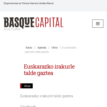
Experiencias en Vitoria-Gasteiz (Araba/Álava)
Saltar
al
contenido
Inicio
Agenda
Otros
Euskarazko
irakurle talde gaztea
Euskarazko irakurle
talde gaztea
Otros
Euskarazko irakurle talde gaztea.
Gauekoak.