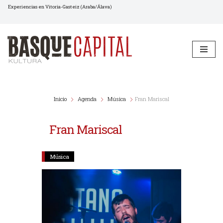
Experiencias en Vitoria-Gasteiz (Araba/Álava)
Saltar
al
contenido
Inicio
Agenda
Música
Fran Mariscal
Fran Mariscal
Música