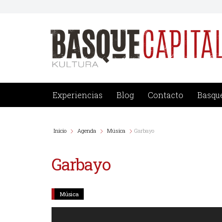
Saltar
al
contenido
Experiencias
Blog
Contacto
Basque
Inicio
Agenda
Música
Garbayo
Garbayo
Música