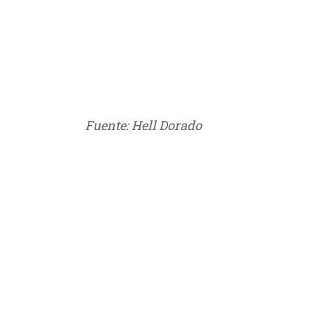
///
Fuente: Hell Dorado
///
///
///
///