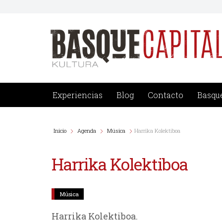
Saltar
al
contenido
Experiencias
Blog
Contacto
Basque
Inicio
Agenda
Música
Harrika Kolektiboa
Harrika Kolektiboa
Música
Harrika Kolektiboa.