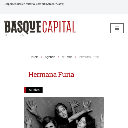
Experiencias en Vitoria-Gasteiz (Araba/Álava)
Saltar
al
contenido
Inicio
Agenda
Música
Hermana Furia
Hermana Furia
Música