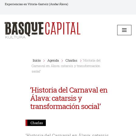
Experiencias en Vitoria-Gasteiz (Araba/Álava)
Saltar
al
contenido
Inicio
Agenda
Charlas
‘Historia del
Carnaval en Álava: catarsis y transformación
social’
‘Historia del Carnaval en
Álava: catarsis y
transformación social’
Charlas
‘Historia del Carnaval en Álava: catarsis