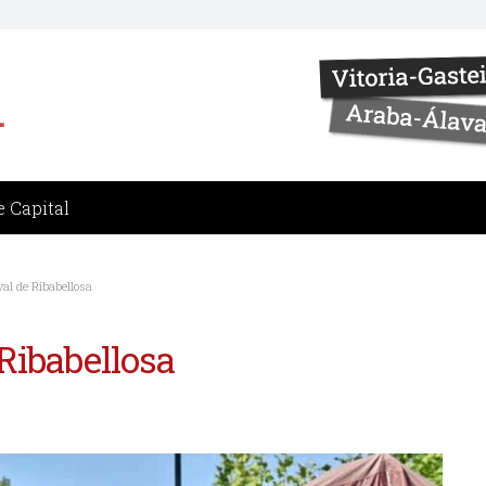
 Capital
al de Ribabellosa
Ribabellosa