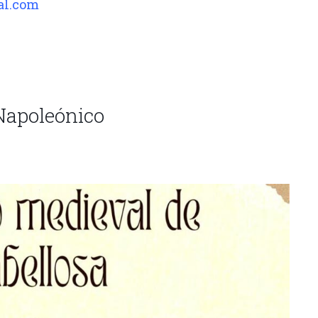
al.com
Napoleónico