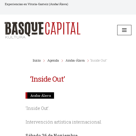
Experiencias en Vitoria-Gasteiz (Araba/Álava)
Saltar
al
contenido
Inicio
Agenda
Araba-Álava
‘Inside Out’
‘Inside Out’
Araba-Álava
‘Inside Out’.
Intervención artística internacional.
Sábado 26 de Noviembre.