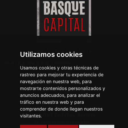
Agenda Cultural Vitoria-Gasteiz
Utilizamos cookies
Neve
| Funciona gracias a
WordPress
Usamos cookies y otras técnicas de
Legal
rastreo para mejorar tu experiencia de
navegación en nuestra web, para
Aviso legal
mostrarte contenidos personalizados y
Política de privacidad
anuncios adecuados, para analizar el
Política de cookies
tráfico en nuestra web y para
comprender de donde llegan nuestros
BASQUE CAPITAL Kultura
visitantes.
Si quieres contarnos algo ...