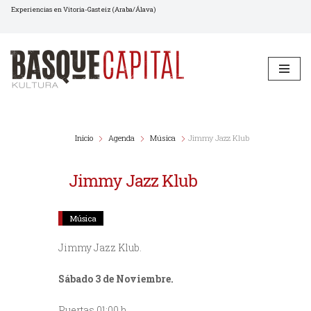
Experiencias en Vitoria-Gasteiz (Araba/Álava)
Saltar
al
contenido
Inicio
Agenda
Música
Jimmy Jazz Klub
Jimmy Jazz Klub
Música
Jimmy Jazz Klub.
Sábado 3 de Noviembre.
Puertas 01:00 h.