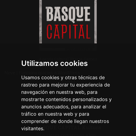
Agenda Cultural Vitoria-Gasteiz
Utilizamos cookies
Neve
| Funciona gracias a
WordPress
Usamos cookies y otras técnicas de
Legal
rastreo para mejorar tu experiencia de
navegación en nuestra web, para
Aviso legal
mostrarte contenidos personalizados y
Política de privacidad
anuncios adecuados, para analizar el
Política de cookies
tráfico en nuestra web y para
comprender de donde llegan nuestros
BASQUE CAPITAL Kultura
visitantes.
Si quieres contarnos algo ...