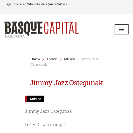
Experiencias en Vitoria-Gasteiz (Araba/Álava)
Saltar
al
contenido
Inicio
Agenda
Música
Jimmy Jazz
Ostegunak
Jimmy Jazz Ostegunak
Música
Jimmy Jazz Ostegunak.
I+D – Dj Latxirongak.