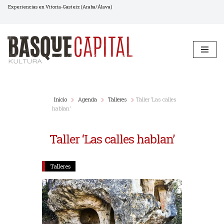
Experiencias en Vitoria-Gasteiz (Araba/Álava)
Saltar
al
contenido
Inicio
Agenda
Talleres
Taller ‘Las calles
hablan’
Taller ‘Las calles hablan’
Talleres