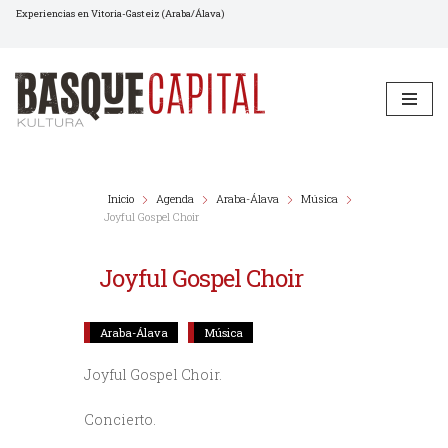
Experiencias en Vitoria-Gasteiz (Araba/Álava)
Saltar
al
contenido
Inicio
Agenda
Araba-Álava
Música
Joyful Gospel Choir
Joyful Gospel Choir
Araba-Álava
Música
Joyful Gospel Choir.
Concierto.