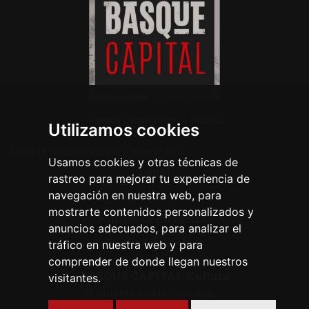
Agenda Cultural Vitoria-Gasteiz
Utilizamos cookies
Neve
| Funciona gracias a
WordPress
Usamos cookies y otras técnicas de
Legal
rastreo para mejorar tu experiencia de
navegación en nuestra web, para
Aviso legal
mostrarte contenidos personalizados y
Política de privacidad
anuncios adecuados, para analizar el
Política de cookies
tráfico en nuestra web y para
comprender de donde llegan nuestros
BASQUE CAPITAL Kultura
visitantes.
Si quieres contarnos algo ...