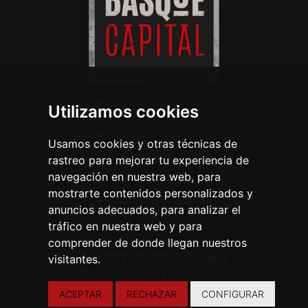
Agenda Cultural Vitoria-Gasteiz
Utilizamos cookies
Neve
| Funciona gracias a
WordPress
Usamos cookies y otras técnicas de
Legal
rastreo para mejorar tu experiencia de
navegación en nuestra web, para
Aviso legal
mostrarte contenidos personalizados y
Política de privacidad
anuncios adecuados, para analizar el
Política de cookies
tráfico en nuestra web y para
comprender de donde llegan nuestros
BASQUE CAPITAL Kultura
visitantes.
Si quieres contarnos algo ...
ACEPTAR
RECHAZAR
CONFIGURAR
CONTACTA CON NOSOTROS