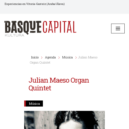
Experiencias en Vitoria-Gasteiz (Araba/Álava)
Saltar
al
contenido
Inicio
Agenda
Música
Julian Maeso
Organ Quintet
Julian Maeso Organ
Quintet
Música