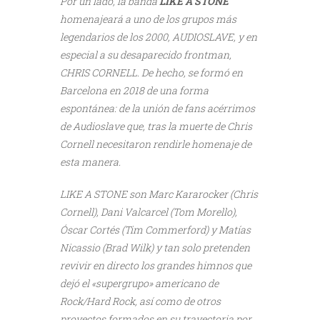
Por un lado, la banda
LIKE A STONE
homenajeará a uno de los grupos más
legendarios de los 2000, AUDIOSLAVE, y en
especial a su desaparecido frontman,
CHRIS CORNELL. De hecho, se formó en
Barcelona en 2018 de una forma
espontánea: de la unión de fans acérrimos
de Audioslave que, tras la muerte de Chris
Cornell necesitaron rendirle homenaje de
esta manera.
LIKE A STONE son Marc Kararocker (Chris
Cornell), Dani Valcarcel (Tom Morello),
Óscar Cortés (Tim Commerford) y Matías
Nicassio (Brad Wilk) y tan solo pretenden
revivir en directo los grandes himnos que
dejó el «supergrupo» americano de
Rock/Hard Rock, así como de otros
proyectos formados en su trayectoria por