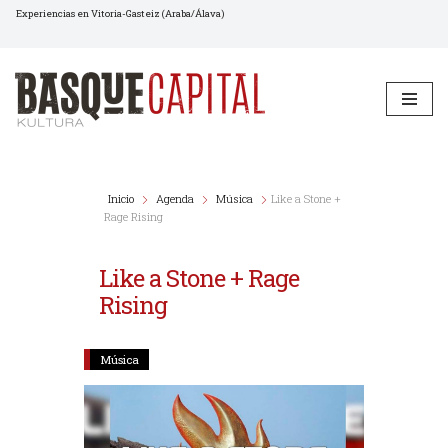
Experiencias en Vitoria-Gasteiz (Araba/Álava)
Saltar
al
contenido
Inicio
Agenda
Música
Like a Stone +
Rage Rising
Like a Stone + Rage
Rising
Música