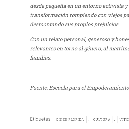
desde pequeña en un entorno ac
tivista 
transformación
rompiendo con viejos p
des
montando sus propios prejuicios.
Con un relato personal, generoso
y hones
relevantes en
torno al género, al matrimo
familias
.
///
Fuente: Escuela para el Empoderamiento
Etiquetas:
,
,
CINES FLORIDA
CULTURA
VITO