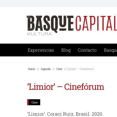
Saltar
al
contenido
Experiencias
Blog
Contacto
Basque
Inicio
Agenda
Cine
‘Limior’ – Cinefórum
‘Limior’ – Cinefórum
Cine
‘Limior’. Coraci Ruiz. Brasil. 2020.