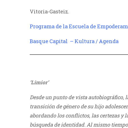
Vitoria-Gasteiz.
Programa de la Escuela de Empoderam
Basque Capital – Kultura / Agenda
/
///
‘Limior’
Desde un punto de vista autobio
gráfico, 
transición de género de
su hijo adolesce
abor
dando los conflictos, las certezas y
l
búsqueda de identi
dad. Al mismo tiempo,