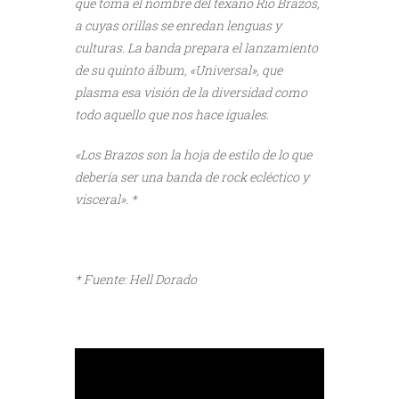
que toma el nombre del texano Río Brazos,
a cuyas orillas se enredan lenguas y
culturas. La banda prepara el lanzamiento
de su quinto álbum, «Universal», que
plasma esa visión de la diversidad como
todo aquello que nos hace iguales.
«Los Brazos son la hoja de estilo de lo que
debería ser una banda de rock ecléctico y
visceral». *
* Fuente: Hell Dorado