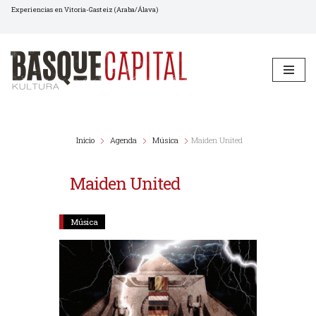
Experiencias en Vitoria-Gasteiz (Araba/Álava)
Saltar
al
contenido
Inicio
Agenda
Música
Maiden United
Maiden United
Música