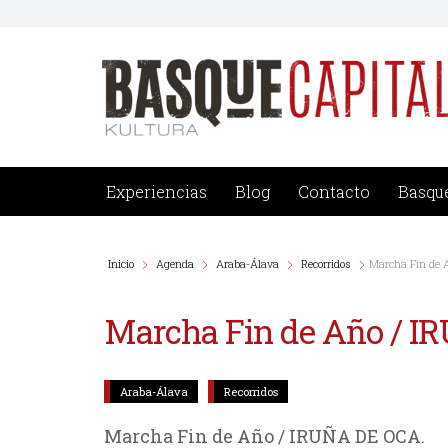
Saltar
al
contenido
Experiencias
Blog
Contacto
Basque
Inicio
Agenda
Araba-Álava
Recorridos
Marcha Fin de 
Marcha Fin de Año / 
Araba-Álava
Recorridos
Marcha Fin de Año / IRUÑA DE OCA.