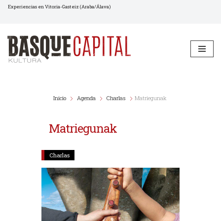
Experiencias en Vitoria-Gasteiz (Araba/Álava)
Saltar
al
contenido
Inicio
Agenda
Charlas
Matriegunak
Matriegunak
Charlas