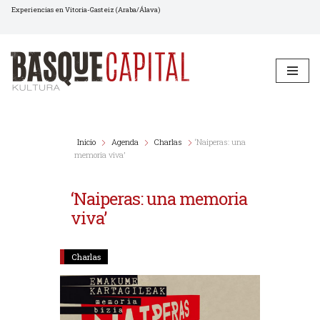
Experiencias en Vitoria-Gasteiz (Araba/Álava)
Saltar
al
contenido
Inicio
Agenda
Charlas
‘Naiperas: una
memoria viva’
‘Naiperas: una memoria
viva’
Charlas