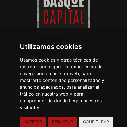
Agenda Cultural Vitoria-Gasteiz
Utilizamos cookies
Neve
| Funciona gracias a
WordPress
Usamos cookies y otras técnicas de
Legal
rastreo para mejorar tu experiencia de
navegación en nuestra web, para
Aviso legal
mostrarte contenidos personalizados y
Política de privacidad
anuncios adecuados, para analizar el
Política de cookies
tráfico en nuestra web y para
comprender de donde llegan nuestros
BASQUE CAPITAL Kultura
visitantes.
Si quieres contarnos algo ...
ACEPTAR
RECHAZAR
CONFIGURAR
CONTACTA CON NOSOTROS