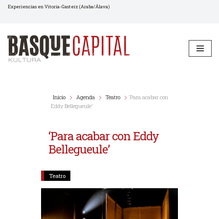
Experiencias en Vitoria-Gasteiz (Araba/Álava)
Saltar
al
contenido
Inicio
Agenda
Teatro
‘Para acabar con
Eddy Bellegueule’
‘Para acabar con Eddy
Bellegueule’
Teatro