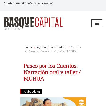
Experiencias en Vitoria-Gasteiz (Araba/Álava)
Saltar
al
contenido
Inicio
Agenda
Araba-Álava
Paseo por
los Cuentos. Narración oral y taller / MURUA
Paseo por los Cuentos.
Narración oral y taller /
MURUA
Araba-Álava