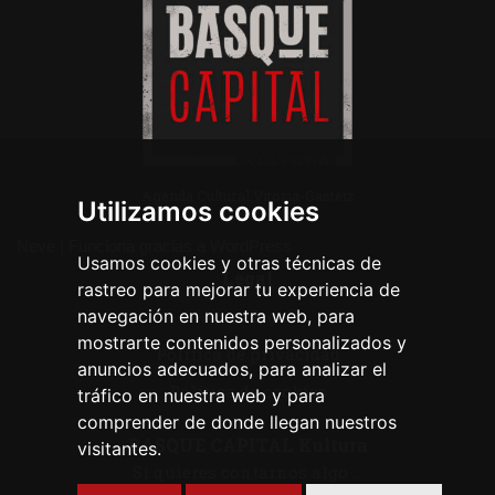
Agenda Cultural Vitoria-Gasteiz
Utilizamos cookies
Neve
| Funciona gracias a
WordPress
Usamos cookies y otras técnicas de
Legal
rastreo para mejorar tu experiencia de
navegación en nuestra web, para
Aviso legal
mostrarte contenidos personalizados y
Política de privacidad
anuncios adecuados, para analizar el
Política de cookies
tráfico en nuestra web y para
comprender de donde llegan nuestros
BASQUE CAPITAL Kultura
visitantes.
Si quieres contarnos algo ...