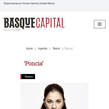
Experiencias en Vitoria-Gasteiz (Araba/Álava)
Saltar
al
contenido
Inicio
Agenda
Teatro
‘Poncia’
‘Poncia’
Teatro