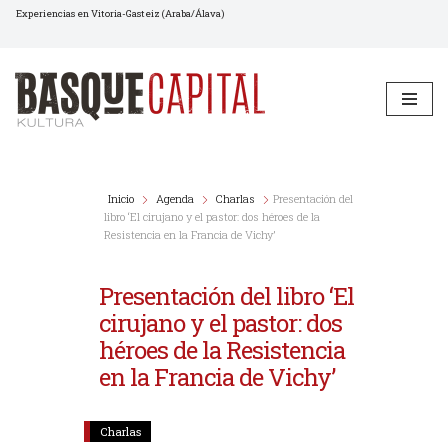
Experiencias en Vitoria-Gasteiz (Araba/Álava)
Saltar
al
contenido
Inicio
Agenda
Charlas
Presentación del
libro ‘El cirujano y el pastor: dos héroes de la
Resistencia en la Francia de Vichy’
Presentación del libro ‘El
cirujano y el pastor: dos
héroes de la Resistencia
en la Francia de Vichy’
Charlas