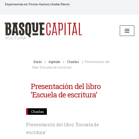
Experiencias en Vitoria-Gasteiz (Araba/Álava)
Saltar
al
contenido
Inicio
Agenda
Charlas
Presentación del
libro ‘Escuela de escritura’
Presentación del libro
‘Escuela de escritura’
Charlas
Presentación del libro ‘Escuela de
escritura’.