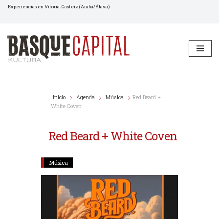
Experiencias en Vitoria-Gasteiz (Araba/Álava)
Saltar
al
contenido
Inicio
Agenda
Música
Red Beard +
White Coven
Red Beard + White Coven
Música