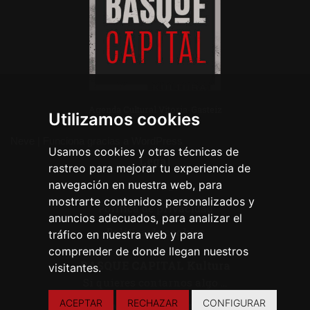
Agenda Cultural Vitoria-Gasteiz
Utilizamos cookies
Neve
| Funciona gracias a
WordPress
Usamos cookies y otras técnicas de
Legal
rastreo para mejorar tu experiencia de
navegación en nuestra web, para
Aviso legal
mostrarte contenidos personalizados y
Política de privacidad
anuncios adecuados, para analizar el
Política de cookies
tráfico en nuestra web y para
comprender de donde llegan nuestros
BASQUE CAPITAL Kultura
visitantes.
Si quieres contarnos algo ...
ACEPTAR
RECHAZAR
CONFIGURAR
CONTACTA CON NOSOTROS