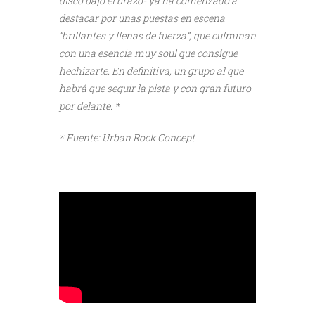
disco bajo el brazo- ya ha comenzado a
destacar por unas puestas en escena
“brillantes y llenas de fuerza”, que culminan
con una esencia muy soul que consigue
hechizarte. En definitiva, un grupo al que
habrá que seguir la pista y con gran futuro
por delante. *
* Fuente: Urban Rock Concept