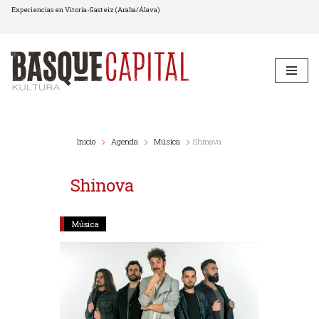
Experiencias en Vitoria-Gasteiz (Araba/Álava)
Saltar
al
contenido
Inicio
Agenda
Música
Shinova
Shinova
Música