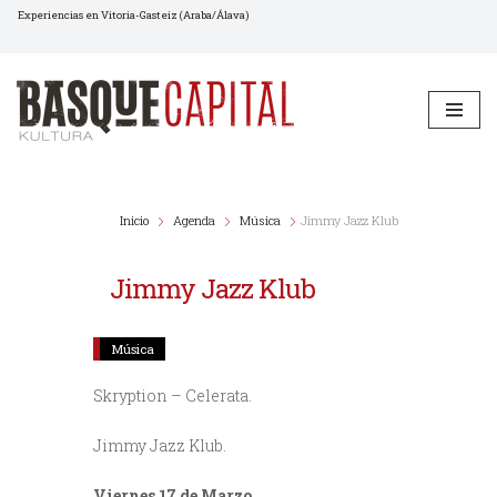
Experiencias en Vitoria-Gasteiz (Araba/Álava)
Saltar
al
contenido
Inicio
Agenda
Música
Jimmy Jazz Klub
Jimmy Jazz Klub
Música
Skryption – Celerata.
Jimmy Jazz Klub.
Viernes 17 de Marzo.