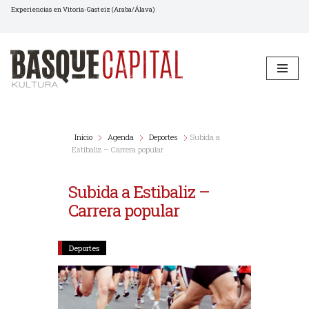
Experiencias en Vitoria-Gasteiz (Araba/Álava)
Saltar
al
contenido
Inicio
Agenda
Deportes
Subida a
Estibaliz – Carrera popular
Subida a Estibaliz –
Carrera popular
Deportes