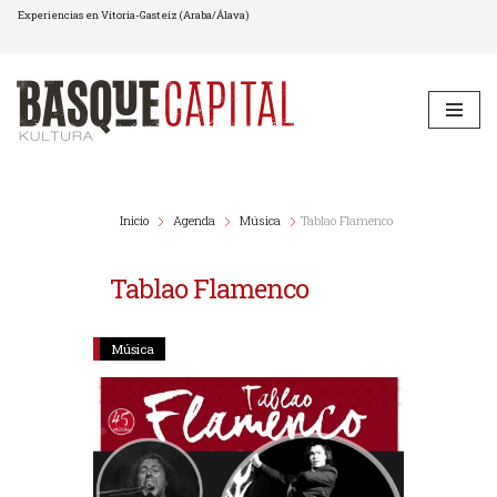
Experiencias en Vitoria-Gasteiz (Araba/Álava)
Saltar
al
contenido
Inicio
Agenda
Música
Tablao Flamenco
Tablao Flamenco
Música