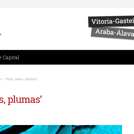
 Capital
Ps – Picos, patas, plumas’
as, plumas’