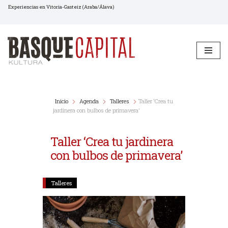
Experiencias en Vitoria-Gasteiz (Araba/Álava)
Saltar
al
contenido
Inicio
Agenda
Talleres
Taller ‘Crea tu
jardinera con bulbos de primavera’
Taller ‘Crea tu jardinera
con bulbos de primavera’
Talleres